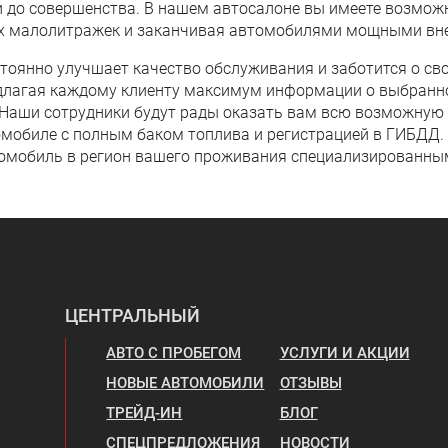
 до совершенства. В нашем автосалоне вы имеете возмож
гих малолитражек и заканчивая автомобилями мощными вн
стоянно улучшает качество обслуживания и заботится о св
едлагая каждому клиенту максимум информации о выбранн
. Наши сотрудники будут рады оказать вам всю возможную
омобиле с полным баком топлива и регистрацией в ГИБДД. 
омобиль в регион вашего проживания специализированны
ЦЕНТРАЛЬНЫЙ
АВТО С ПРОБЕГОМ
УСЛУГИ И АКЦИИ
НОВЫЕ АВТОМОБИЛИ
ОТЗЫВЫ
ТРЕЙД-ИН
БЛОГ
СПЕЦПРЕДЛОЖЕНИЯ
НОВОСТИ