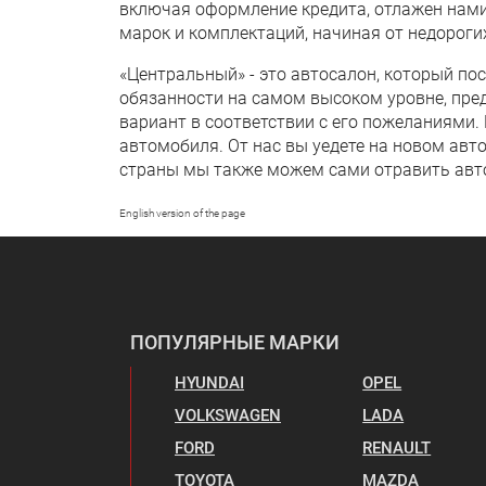
включая оформление кредита, отлажен нами
марок и комплектаций, начиная от недоро
«Центральный» - это автосалон, который по
обязанности на самом высоком уровне, пр
вариант в соответствии с его пожеланиями
автомобиля. От нас вы уедете на новом авт
страны мы также можем сами отравить авт
English version of the page
ПОПУЛЯРНЫЕ МАРКИ
HYUNDAI
OPEL
VOLKSWAGEN
LADA
FORD
RENAULT
TOYOTA
MAZDA