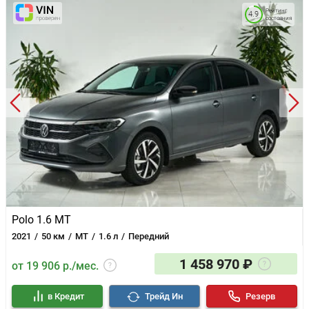
Рейтинг
4.9
состояния
Polo 1.6 MT
2021
50 км
MT
1.6 л
Передний
1 458 970 ₽
от 19 906 р./мес.
в Кредит
Трейд Ин
Резерв