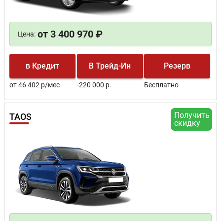
от 3 400 970 ₽
Цена:
в Кредит
В Трейд-Ин
Резерв
от 46 402 р/мес
-220 000 р.
Бесплатно
Получить
TAOS
скидку