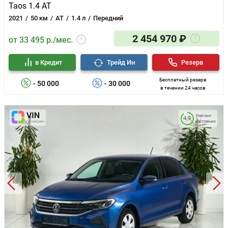
Taos 1.4 AT
2021
50 км
AT
1.4 л
Передний
2 454 970 ₽
от 33 495 р./мес.
в Кредит
Трейд Ин
Резерв
Бесплатный резерв
- 50 000
- 30 000
в течении 24 часов
Рейтинг
4.9
состояния