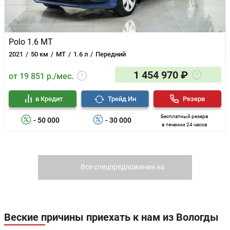
Polo 1.6 MT
2021
50 км
MT
1.6 л
Передний
1 454 970 ₽
от 19 851 р./мес.
в Кредит
Трейд Ин
Резерв
Бесплатный резерв
- 50 000
- 30 000
в течении 24 часов
Все спецпредложения на
Volkswagen
Веские причины приехать к нам из Вологды