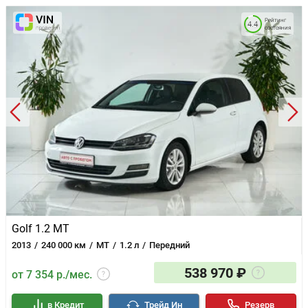
Рейтинг
4.4
состояния
Golf 1.2 MT
2013
240 000 км
MT
1.2 л
Передний
538 970 ₽
от 7 354 р./мес.
в Кредит
Трейд Ин
Резерв