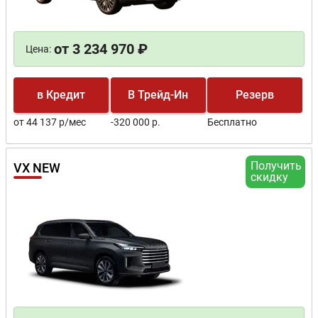
от 3 234 970 ₽
Цена:
в Кредит
В Трейд-Ин
Резерв
от 44 137 р/мес
-320 000 р.
Бесплатно
Получить
VX NEW
скидку