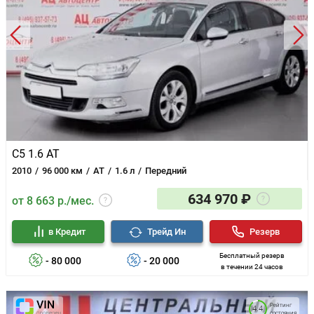
C5 1.6 AT
2010
96 000 км
AT
1.6 л
Передний
634 970 ₽
от 8 663 р./мес.
в Кредит
Трейд Ин
Резерв
Бесплатный резерв
- 80 000
- 20 000
в течении 24 часов
Рейтинг
4.4
состояния