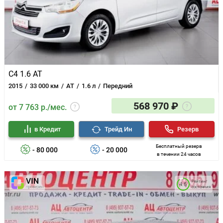
C4 1.6 AT
2015
33 000 км
AT
1.6 л
Передний
568 970 ₽
от 7 763 р./мес.
в Кредит
Трейд Ин
Резерв
Бесплатный резерв
- 80 000
- 20 000
в течении 24 часов
Рейтинг
4.6
состояния