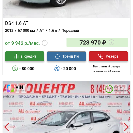
DS4 1.6 AT
2012
67 000 км
AT
1.6 л
Передний
728 970 ₽
от 9 946 р./мес.
в Кредит
Трейд Ин
Резерв
Бесплатный резерв
- 80 000
- 20 000
в течении 24 часов
Рейтинг
4.8
состояния