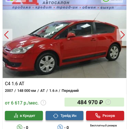
C4 1.6 AT
2007
148 000 км
AT
1.6 л
Передний
484 970 ₽
от 6 617 р./мес.
в Кредит
Трейд Ин
Резерв
Бесплатный резерв
- 0
- 0