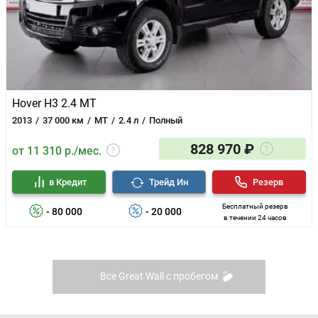
Hover H3 2.4 MT
2013
37 000 км
MT
2.4 л
Полный
828 970 ₽
от 11 310 р./мес.
в Кредит
Трейд Ин
Резерв
Бесплатный резерв
- 80 000
- 20 000
в течении 24 часов
Все Great Wall с пробегом