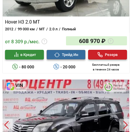
Hover H3 2.0 MT
2012
99 000 км
MT
2.0 л
Полный
608 970 ₽
от 8 309 р./мес.
в Кредит
Трейд Ин
Резерв
Бесплатный резерв
- 80 000
- 20 000
в течении 24 часов
Рейтинг
4.8
состояния