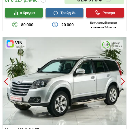
от 8 527 р./мес.
в Кредит
Трейд Ин
Резерв
Бесплатный резерв
- 80 000
- 20 000
в течении 24 часов
Рейтинг
4.6
состояния