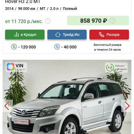
Hover H3 2.0 MT
2014
98 000 км
MT
2.0 л
Полный
858 970 ₽
от 11 720 р./мес.
в Кредит
Трейд Ин
Резерв
Бесплатный резерв
- 120 000
- 40 000
в течении 24 часов
Рейтинг
4.6
состояния