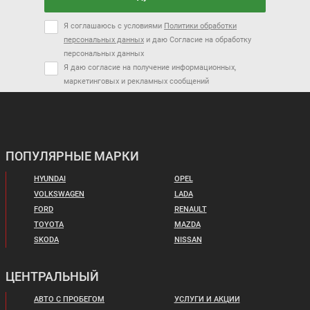
Я соглашаюсь с условиями
Политики обработки
персональных данных
и даю Согласие на обработку
персональных данных
Я даю согласие на получение информационных,
маркетинговых и рекламных сообщений
ПОПУЛЯРНЫЕ МАРКИ
HYUNDAI
OPEL
VOLKSWAGEN
LADA
FORD
RENAULT
TOYOTA
MAZDA
SKODA
NISSAN
ЦЕНТРАЛЬНЫЙ
АВТО С ПРОБЕГОМ
УСЛУГИ И АКЦИИ