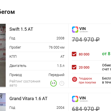
бегом
Swift 1.5 AT
Год
2008
704 970 ₽
Пробег
76 000 км
от 8
80 000
КПП
AT
Обме
Двигатель
1.5 л
20 000
счет 
Привод
Передний
Бесп
*подарок
Рейтинг состояния
в теч
при покупке
4.6
авто
Grand Vitara 1.6 AT
Год
2004
684 970 ₽