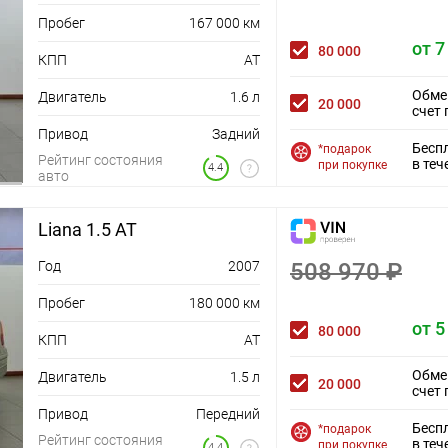
Пробег
167 000 км
от 7
80 000
КПП
AT
Обме
Двигатель
1.6 л
20 000
счет 
Привод
Задний
Бесп
*подарок
Рейтинг состояния
в теч
при покупке
4.4
авто
Liana 1.5 AT
Год
2007
508 970 ₽
Пробег
180 000 км
от 5
80 000
КПП
AT
Обме
Двигатель
1.5 л
20 000
счет 
Привод
Передний
Бесп
*подарок
Рейтинг состояния
в теч
при покупке
4.4