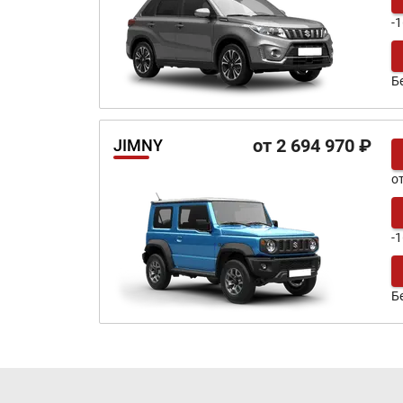
-
Б
от 2 694 970 ₽
JIMNY
о
-
Б