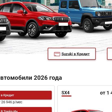
Suzuki в Кредит
автомобили 2026 года
от 1 
SX4
в Кредит
т 26 946 р/мес
В Трейд-Ин