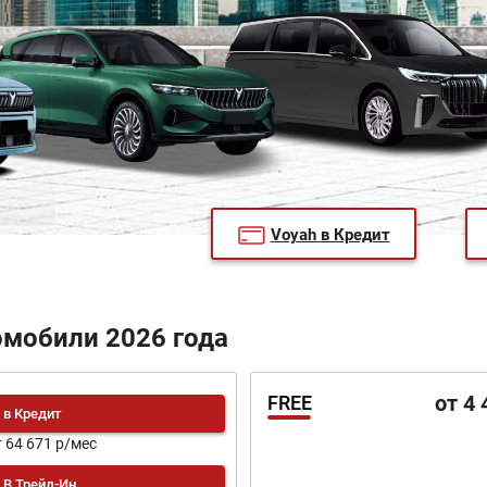
Voyah в Кредит
омобили 2026 года
от 4 
FREE
в Кредит
т 64 671 р/мес
В Трейд-Ин