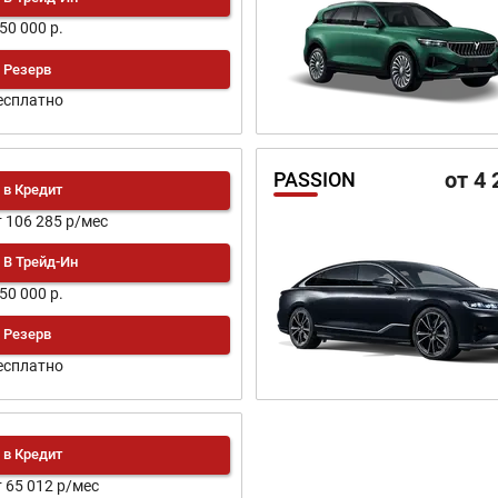
150 000 р.
Резерв
есплатно
от 4 
PASSION
в Кредит
т 106 285 р/мес
В Трейд-Ин
250 000 р.
Резерв
есплатно
в Кредит
т 65 012 р/мес