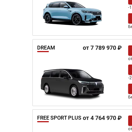
-
Б
от 7 789 970 ₽
DREAM
о
-
Б
от 4 764 970 ₽
FREE SPORT PLUS
о